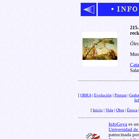
215.
recl
Óleo
Muse
Cata
Sala
[
OBRA
|
Evolución
|
Pintura
|
Grab
In
[
Inicio
|
Vida
|
Obra
|
Época
InfoGoya
es una
Universidad de
patrocinada por