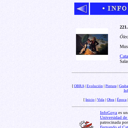
221.
Óleo
Muse
Cata
Sala
[
OBRA
|
Evolución
|
Pintura
|
Grab
In
[
Inicio
|
Vida
|
Obra
|
Época
InfoGoya
es una
Universidad de
patrocinada por
Fernando el Cat