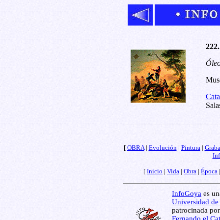
222.
Óleo
Muse
Cata
Sala
[
OBRA
|
Evolución
|
Pintura
|
Grab
In
[
Inicio
|
Vida
|
Obra
|
Época
InfoGoya
es una
Universidad de
patrocinada por
Fernando el Cat