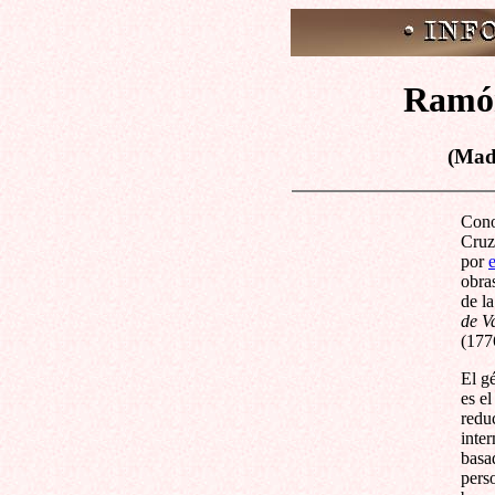
Ramón
(Mad
Cono
Cruz
por
obras
de l
de V
(177
El g
es el
redu
inte
basa
pers