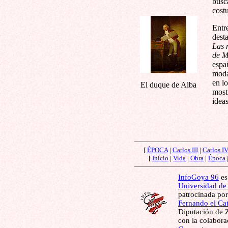
busc
cost
Entre
dest
Las 
de 
espa
moda
en l
El duque de Alba
mostr
ideas
[
ÉPOCA
|
Carlos III
|
Carlos I
[
Inicio
|
Vida
|
Obra
|
Época
InfoGoya 96
es
Universidad de
patrocinada por
Fernando el Cat
Diputación de Z
con la colabor