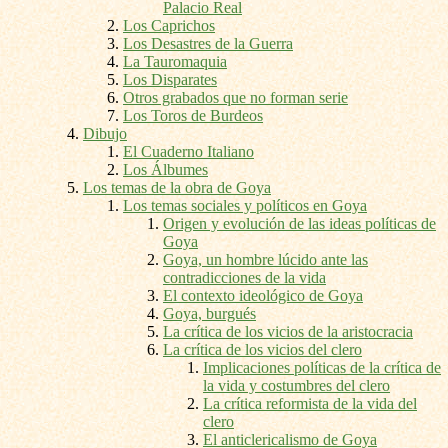
Palacio Real
Los Caprichos
Los Desastres de la Guerra
La Tauromaquia
Los Disparates
Otros grabados que no forman serie
Los Toros de Burdeos
Dibujo
El Cuaderno Italiano
Los Álbumes
Los temas de la obra de Goya
Los temas sociales y políticos en Goya
Origen y evolución de las ideas políticas de
Goya
Goya, un hombre lúcido ante las
contradicciones de la vida
El contexto ideológico de Goya
Goya, burgués
La crítica de los vicios de la aristocracia
La crítica de los vicios del clero
Implicaciones políticas de la crítica de
la vida y costumbres del clero
La crítica reformista de la vida del
clero
El anticlericalismo de Goya