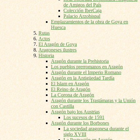
de Amigos del País
Colección IberCaja
Palacio Arzobispal
Emplazamientos de la obra de Goya en
Huesca
Rutas
Actos
El Aragón de Goya
Aragoneses ilustres
Historia
Aragón durante la Prehistoria
Los pueblos prerromanos en Aragón
Aragón durante el Imperio Romano
Aragón en la Antigüedad Tardía
El Islam en Aragón
El Reino de Aragón
La Corona de Aragón
Aragón durante los Trastámaras y la Unión
con Castilla
Aragón bajo los Austrias
Los sucesos de 1591
Aragón durante los Borbones
La sociedad aragonesa durante el
siglo XVIII
La Ilustración en Aragón