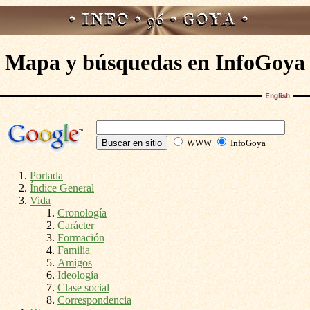
Mapa y búsquedas en InfoGoya
WWW
InfoGoya
Portada
Índice General
Vida
Cronología
Carácter
Formación
Familia
Amigos
Ideología
Clase social
Correspondencia