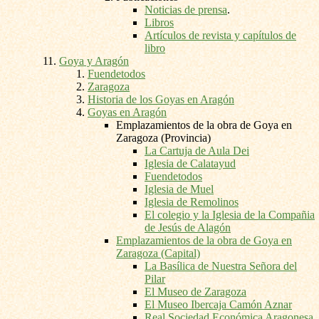
Noticias de prensa
.
Libros
Artículos de revista y capítulos de
libro
Goya y Aragón
Fuendetodos
Zaragoza
Historia de los Goyas en Aragón
Goyas en Aragón
Emplazamientos de la obra de Goya en
Zaragoza (Provincia)
La Cartuja de Aula Dei
Iglesia de Calatayud
Fuendetodos
Iglesia de Muel
Iglesia de Remolinos
El colegio y la Iglesia de la Compañia
de Jesús de Alagón
Emplazamientos de la obra de Goya en
Zaragoza (Capital)
La Basílica de Nuestra Señora del
Pilar
El Museo de Zaragoza
El Museo Ibercaja Camón Aznar
Real Sociedad Económica Aragonesa