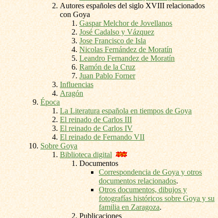
Autores españoles del siglo XVIII relacionados
con Goya
Gaspar Melchor de Jovellanos
José Cadalso y Vázquez
Jose Francisco de Isla
Nicolas Fernández de Moratín
Leandro Fernandez de Moratín
Ramón de la Cruz
Juan Pablo Forner
Influencias
Aragón
Época
La Literatura española en tiempos de Goya
El reinado de Carlos III
El reinado de Carlos IV
El reinado de Fernando VII
Sobre Goya
Biblioteca digital
Documentos
Correspondencia de Goya y otros
documentos relacionados
.
Otros documentos, dibujos y
fotografías históricos sobre Goya y su
familia en Zaragoza
.
Publicaciones