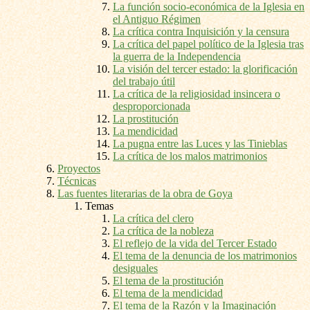
La función socio-económica de la Iglesia en
el Antiguo Régimen
La crítica contra Inquisición y la censura
La crítica del papel político de la Iglesia tras
la guerra de la Independencia
La visión del tercer estado: la glorificación
del trabajo útil
La crítica de la religiosidad insincera o
desproporcionada
La prostitución
La mendicidad
La pugna entre las Luces y las Tinieblas
La crítica de los malos matrimonios
Proyectos
Técnicas
Las fuentes literarias de la obra de Goya
Temas
La crítica del clero
La crítica de la nobleza
El reflejo de la vida del Tercer Estado
El tema de la denuncia de los matrimonios
desiguales
El tema de la prostitución
El tema de la mendicidad
El tema de la Razón y la Imaginación