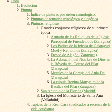
Obra
Evolución
Pintura
Índice de pinturas por orden cronológico.
Pinturas de temática mitológica y alegórica
Pinturas religiosas
Grandes conjuntos religiosos de su primera
época
Armario de las Reliquias de la Iglesia
Parroquial de Fuendetodos (Zaragoza)
Los Padres de la Iglesia de Calatayud,
Muel y Remolinos (Zaragoza)
Fresco de Alagón (Zaragoza)
La Adoración del Nombre de Dios en
la Bóveda del Coreto del Pilar
(Zaragoza)
Murales de la Cartuja del Aula Dei
(Zaragoza)
La cúpula Regina Martyrum de la
Basílica del Pilar (Zaragoza)
San Antonio de la Florida (Madrid)
La Iglesia del Monasterio de Santa Ana
(Valladolid)
Tapices de la Real Casa (dedicados a escenas de la
vida cotidiana)