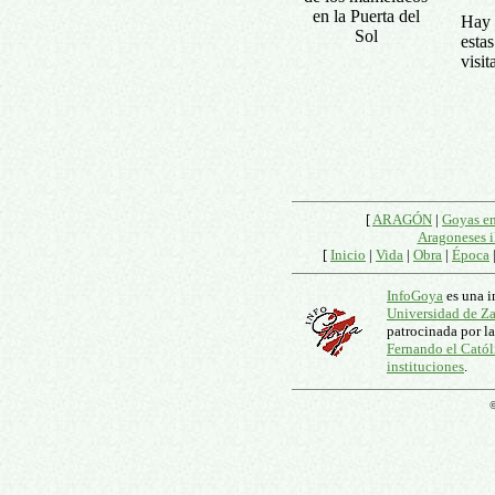
en la Puerta del
Hay 
Sol
esta
visit
[
ARAGÓN
|
Goyas e
Aragoneses i
[
Inicio
|
Vida
|
Obra
|
Época
InfoGoya
es una i
Universidad de Z
patrocinada por l
Fernando el Catól
instituciones
.