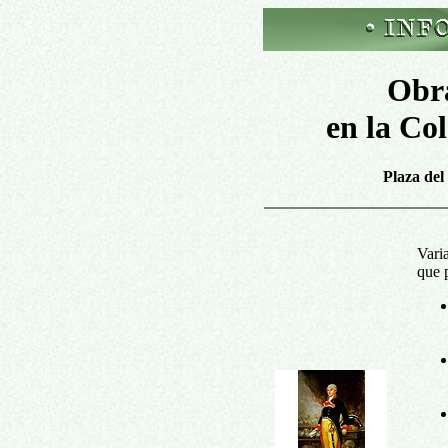
Obr
en la Co
Plaza del
Vari
que 