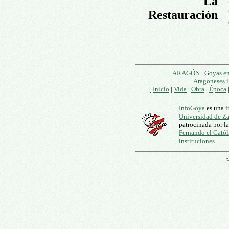
La
Restauración
[
ARAGÓN
|
Goyas e
Aragoneses i
[
Inicio
|
Vida
|
Obra
|
Época
InfoGoya
es una i
Universidad de Z
patrocinada por l
Fernando el Catól
instituciones
.