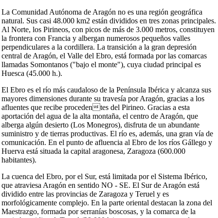
La Comunidad Autónoma de Aragón no es una región geográfica
natural. Sus casi 48.000 km2 están divididos en tres zonas principales.
Al Norte, los Pirineos, con picos de más de 3.000 metros, constituyen
la frontera con Francia y albergan numerosos pequeños valles
perpendiculares a la cordillera. La transición a la gran depresión
central de Aragón, el Valle del Ebro, está formada por las comarcas
llamadas Somontanos ("bajo el monte"), cuya ciudad principal es
Huesca (45.000 h.).
El Ebro es el río más caudaloso de la Península Ibérica y alcanza sus
mayores dimensiones durante su travesía por Aragón, gracias a los
afluentes que recibe procedentes del Pirineo. Gracias a esta
aportación del agua de la alta montaña, el centro de Aragón, que
alberga algún desierto (Los Monegros), disfruta de un abundante
suministro y de tierras productivas. El río es, además, una gran vía de
comunicación. En el punto de afluencia al Ebro de los ríos Gállego y
Huerva está situada la capital aragonesa, Zaragoza (600.000
habitantes).
La cuenca del Ebro, por el Sur, está limitada por el Sistema Ibérico,
que atraviesa Aragón en sentido NO - SE. El Sur de Aragón está
dividido entre las provincias de Zaragoza y Teruel y es
morfológicamente complejo. En la parte oriental destacan la zona del
Maestrazgo, formada por serranías boscosas, y la comarca de la