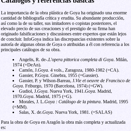
Catálogos y referencias básicas
La importancia de la obra plástica de Goya ha originado una enorme
cantidad de bibliografía crítica y erudita. Su abundante producción,
así como la de su taller, sus imitadores o copistas posteriores, el
elevado precio de sus creaciones y el prestigio de su firma han
originado falsificaciones y discusiones entre expertos que están lejos
de concluir. InfoGoya indica las discrepancias existentes sobre la
autoría de algunas obras de Goya o atribuidas a él con referencia a los
principales catálogos de su obra.
Angelis, R. de-.
L'opera pittorica completa di Goya
. Milán,
1974 (=DeAn).
Camón, J.
Goya
. 4 vols., Zaragoza, 1980-1982 (=CA).
Gassier, P.
Goya
. Ginebra, 1955 (=Gassier).
Gassier, P. y Wilson-Bareau, J.
Vie et oeuvre de Francisco de
Goya
. Friburgo, 1970 (Barcelona, 1974) (=GW).
Gudiol, J.
Goya
. Nueva York, 1941.
Goya
. Madrid,
1970.
Goya
. Madrid, 1975 (=G).
Morales, J. L.
Goya : Catálogo de la pintura
. Madrid, 1995
(=MM).
Salas, X. de.
Goya
. Nueva York, 1981. (=SALAS)
Para la obra de Goya en Aragón la obra más completa y actualizada
es: