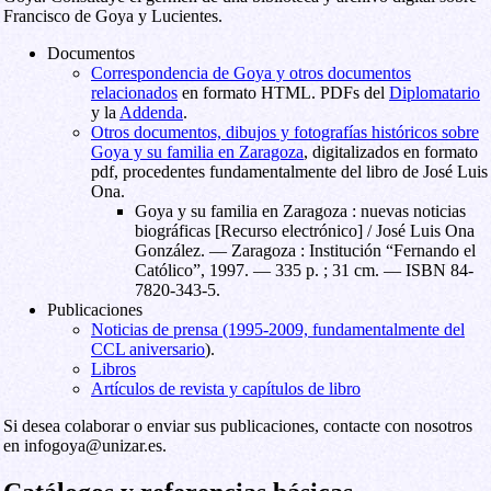
Francisco de Goya y Lucientes.
Documentos
Correspondencia de Goya y otros documentos
relacionados
en formato HTML. PDFs del
Diplomatario
y la
Addenda
.
Otros documentos, dibujos y fotografías históricos sobre
Goya y su familia en Zaragoza
, digitalizados en formato
pdf, procedentes fundamentalmente del libro de José Luis
Ona.
Goya y su familia en Zaragoza : nuevas noticias
biográficas [Recurso electrónico] / José Luis Ona
González. — Zaragoza : Institución “Fernando el
Católico”, 1997. — 335 p. ; 31 cm. — ISBN 84-
7820-343-5.
Publicaciones
Noticias de prensa (1995-2009, fundamentalmente del
CCL aniversario
).
Libros
Artículos de revista y capítulos de libro
Si desea colaborar o enviar sus publicaciones, contacte con nosotros
en infogoya@unizar.es.