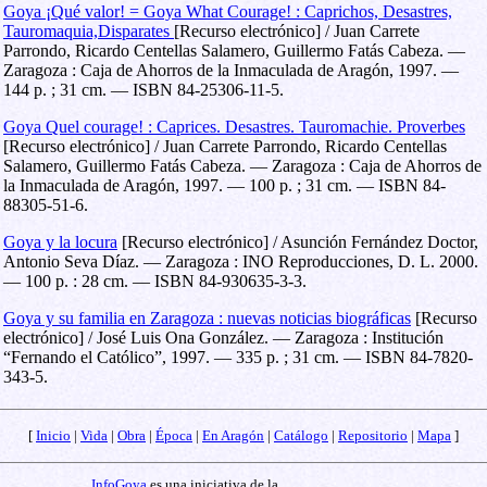
Goya ¡Qué valor! = Goya What Courage! : Caprichos, Desastres,
Tauromaquia,Disparates
[Recurso electrónico] / Juan Carrete
Parrondo, Ricardo Centellas Salamero, Guillermo Fatás Cabeza. —
Zaragoza : Caja de Ahorros de la Inmaculada de Aragón, 1997. —
144 p. ; 31 cm. — ISBN 84-25306-11-5.
Goya Quel courage! : Caprices. Desastres. Tauromachie. Proverbes
[Recurso electrónico] / Juan Carrete Parrondo, Ricardo Centellas
Salamero, Guillermo Fatás Cabeza. — Zaragoza : Caja de Ahorros de
la Inmaculada de Aragón, 1997. — 100 p. ; 31 cm. — ISBN 84-
88305-51-6.
Goya y la locura
[Recurso electrónico] / Asunción Fernández Doctor,
Antonio Seva Díaz. — Zaragoza : INO Reproducciones, D. L. 2000.
— 100 p. : 28 cm. — ISBN 84-930635-3-3.
Goya y su familia en Zaragoza : nuevas noticias biográficas
[Recurso
electrónico] / José Luis Ona González. — Zaragoza : Institución
“Fernando el Católico”, 1997. — 335 p. ; 31 cm. — ISBN 84-7820-
343-5.
[
Inicio
|
Vida
|
Obra
|
Época
|
En Aragón
|
Catálogo
|
Repositorio
|
Mapa
]
InfoGoya
es una iniciativa de la