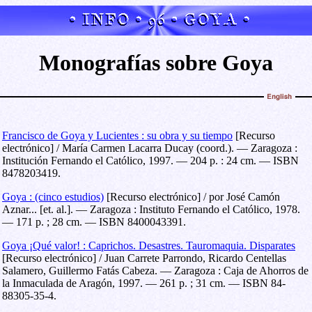
Monografías sobre Goya
Francisco de Goya y Lucientes : su obra y su tiempo
[Recurso
electrónico] / María Carmen Lacarra Ducay (coord.). — Zaragoza :
Institución Fernando el Católico, 1997. — 204 p. : 24 cm. — ISBN
8478203419.
Goya : (cinco estudios)
[Recurso electrónico] / por José Camón
Aznar... [et. al.]. — Zaragoza : Instituto Fernando el Católico, 1978.
— 171 p. ; 28 cm. — ISBN 8400043391.
Goya ¡Qué valor! : Caprichos. Desastres. Tauromaquia. Disparates
[Recurso electrónico] / Juan Carrete Parrondo, Ricardo Centellas
Salamero, Guillermo Fatás Cabeza. — Zaragoza : Caja de Ahorros de
la Inmaculada de Aragón, 1997. — 261 p. ; 31 cm. — ISBN 84-
88305-35-4.