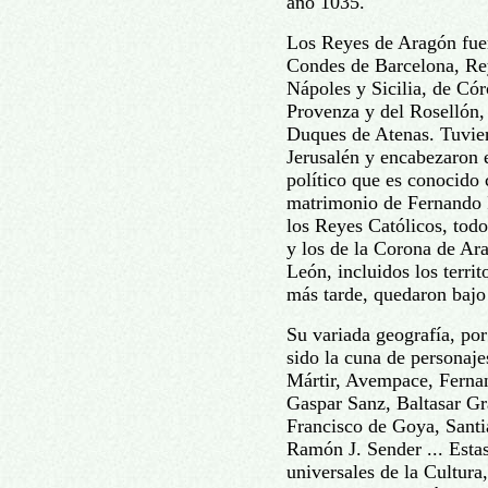
año 1035.
Los Reyes de Aragón fuer
Condes de Barcelona, Rey
Nápoles y Sicilia, de Có
Provenza y del Rosellón, 
Duques de Atenas. Tuvier
Jerusalén y encabezaron e
político que es conocid
matrimonio de Fernando II
los Reyes Católicos, tod
y los de la Corona de Ara
León, incluidos los terri
más tarde, quedaron bajo 
Su variada geografía, por
sido la cuna de personaje
Mártir, Avempace, Fernan
Gaspar Sanz, Baltasar Gr
Francisco de Goya, Sant
Ramón J. Sender ... Esta
universales de la Cultura,