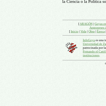
la Ciencia o la Política 
[
ARAGÓN
|
Goyas e
Aragoneses i
[
Inicio
|
Vida
|
Obra
|
Época
InfoGoya
es una i
Universidad de Z
patrocinada por l
Fernando el Catól
instituciones
.