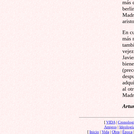
más d
berli
Madri
arist
En cu
más 
tamb
vejez
Javie
biene
(prec
despu
adqui
al ot
Madr
Artu
[
VIDA
|
Cronolog
Amigos
|
Ideologí
[
Inicio
|
Vida
|
Obra
|
Época