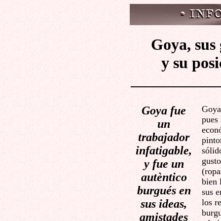
Goya, sus 
y su pos
Goya fue
Goya,
pues 
un
econó
trabajador
pinto
infatigable,
sólid
gusto
y fue un
(ropa
autèntico
bien 
burgués en
sus e
sus ideas,
los r
burgu
amistades