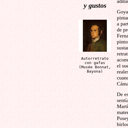
admin
y gustos
Goya 
pinta
a par
de pr
Fern
pinto
susta
retra
Autorretrato
acomo
con gafas
el su
(Musée Bonnat,
reale
Bayona)
cuan
Cáma
De es
sentí
Martí
mater
Posey
birlo