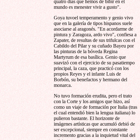
quatro dias que hemos de bibir en el
mundo es menester vivir a gusto".
Goya tuvoel temperamento y genio vivo
que en la galería de tipos hispanos suele
asociarse al aragonés. "En acordarme de
pintura y Zaragoza, ardo vivo", confiesa a
Zapater, de resultas de sus trifulcas con el
Cabildo del Pilar y su cuñado Bayeu por
las pinturas de la bóveda Regina
Martyrum de esa basílica. Genio que
suavizó con el ejercicio de su pasatiempo
principal, la caza, que practicó con los
propios Reyes y el infante Luis de
Borbón, su benefactos y hermano del
monarca.
No tuvo formación erudita, pero el trato
con la Corte y los amigos que hizo, así
como un viaje de formación por Italia (tras
el cual entendió bien la lengua italiana) lo
pulieron bastante. El horizonte de
imágenes artísticas que acumuló debió de
ser excepcional, siempre en constante
incremento gracias a la inquietud vital del