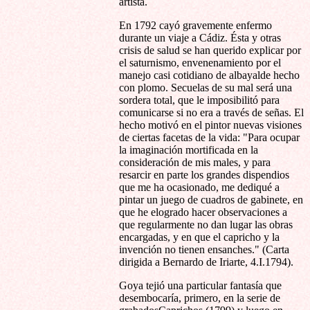
artista.
En 1792 cayó gravemente enfermo
durante un viaje a Cádiz. Ésta y otras
crisis de salud se han querido explicar por
el saturnismo, envenenamiento por el
manejo casi cotidiano de albayalde hecho
con plomo. Secuelas de su mal será una
sordera total, que le imposibilitó para
comunicarse si no era a través de señas. El
hecho motivó en el pintor nuevas visiones
de ciertas facetas de la vida: "Para ocupar
la imaginación mortificada en la
consideración de mis males, y para
resarcir en parte los grandes dispendios
que me ha ocasionado, me dediqué a
pintar un juego de cuadros de gabinete, en
que he elogrado hacer observaciones a
que regularmente no dan lugar las obras
encargadas, y en que el capricho y la
invención no tienen ensanches." (Carta
dirigida a Bernardo de Iriarte, 4.I.1794).
Goya tejió una particular fantasía que
desembocaría, primero, en la serie de