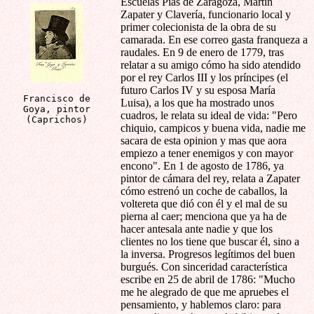
Escuelas Pías de Zaragoza, Martín
Zapater y Clavería, funcionario local y
primer colecionista de la obra de su
camarada. En ese correo gasta franqueza a
raudales. En 9 de enero de 1779, tras
relatar a su amigo cómo ha sido atendido
por el rey Carlos III y los príncipes (el
futuro Carlos IV y su esposa María
Francisco de
Luisa), a los que ha mostrado unos
Goya, pintor
cuadros, le relata su ideal de vida: "Pero
(Caprichos)
chiquio, campicos y buena vida, nadie me
sacara de esta opinion y mas que aora
empiezo a tener enemigos y con mayor
encono". En 1 de agosto de 1786, ya
pintor de cámara del rey, relata a Zapater
cómo estrenó un coche de caballos, la
voltereta que dió con él y el mal de su
pierna al caer; menciona que ya ha de
hacer antesala ante nadie y que los
clientes no los tiene que buscar él, sino a
la inversa. Progresos legítimos del buen
burgués. Con sinceridad característica
escribe en 25 de abril de 1786: "Mucho
me he alegrado de que me apruebes el
pensamiento, y hablemos claro: para