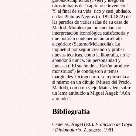
grabadosCaprichos (1799) y luego en
otros trabajos de "capricho e invención".
Y, al final de su vida, rico y casi jubilado,
en las Pinturas Negras (h. 1820-1822) de
las paredes de varias salas de su casa de
Madrid. Murales que no cuentan con
interpretación iconológica satisfactoria y
que podrían contener un autorretrato
alegórico: (Saturno/Melancolía). La
inquietud por seguir creando y probar
nuevas técnicas, como la litografía, no le
abandonó nunca. Su personalidad y
fantasía ("El sueño de la Razón produce
monstruos") le condujeron a temas
marginales. Octogenario, se representa a
sí mismo en un dibujo (Museo del Prado,
Madrid), como un viejo Matusalén, sobre
un lema atribuido a Miguel Ángel: "Aún
aprendo".
Bibliografía
Canellas, Ángel (ed.).
Francisco de Goya
: Diplomatario
. Zaragoza, 1981.