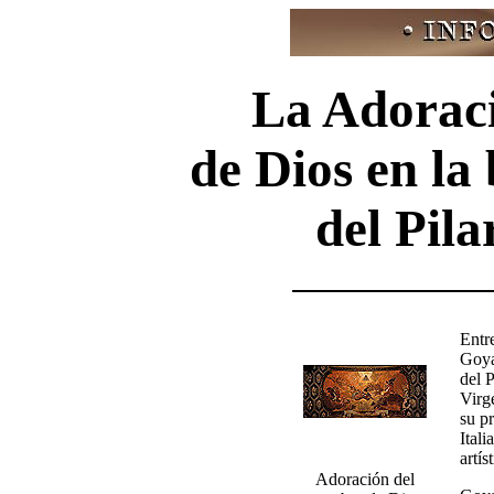
La Adorac
de Dios en la
del Pil
Entr
Goya
del P
Virg
su p
Ital
artí
Adoración del