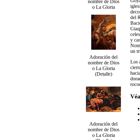
Goya
nombre de Dios
igle
o La Gloria
deco
del 
Baci
Giaq
cele
y can
Nomb
un t
Adoración del
Los 
nombre de Dios
cier
o La Gloria
hacia
(Detalle)
dorad
roco
Véa
Adoración del
nombre de Dios
o La Gloria