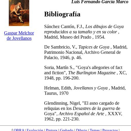
Luis Fernando García Marco
Bibliografía
Sánchez Cantón, F.J.,
Los dibujos de Goya
reproducidos a su tamaño y en su color
,
Gaspar Melchor
Madrid, Museo del Prado , 1954.
de Jovellanos
De Sambricio, V.,
Tapices de Goya
, Madrid,
Patrimonio Nacional, Archivo General de
Palacio, 1946, p. 46.
Soria, Martín S., "Goya's allegories of fact
and fiction",
The Burlington Magazine
, XC,
1948, pp. 196-200.
Helman, Edith,
Jovellanos y Goya
, Madrid,
Taurus, 1970
Glendinning, Nigel, "El asno cargado de
reliquias en los
Desastres de la guerra
de
Goya",
Archivo Español de Arte
, XXXV,
1962, pp. 221-230.
[
OBRA
|
Evolución
|
Pintura
|
Grabado
|
Dibujo
|
Temas
|
Proyectos
|