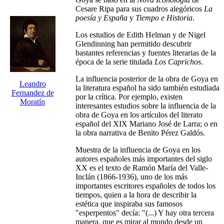
Cesare Ripa para sus cuadros alegóricos
La
poesía y España
y
Tiempo e Historia
.
Los estudios de Edith Helman y de Nigel
Glendinning han permitido descubrir
bastantes referencias y fuentes literarias de la
época de la serie titulada
Los Caprichos
.
La influencia posterior de la obra de Goya en
Leandro
la literatura español ha sido también estudiada
Fernandez de
por la crítica. Por ejemplo, existen
Moratín
interesantes estudios sobre la influencia de la
obra de Goya en los artículos del literato
español del XIX Mariano José de Larra; o en
la obra narrativa de Benito Pérez Galdós.
Muestra de la influencia de Goya en los
autores españoles más importantes del siglo
XX es el texto de Ramón María del Valle-
Inclán (1866-1936), uno de los más
importantes escritores españoles de todos los
tiempos, quien a la hora de describir la
estética que inspiraba sus famosos
"esperpentos" decía: "(...) Y hay otra tercera
manera, que es mirar al mundo desde un