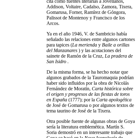
cita como fuentes literarias a Jovellanos,
Addison, Voltaire, Cadalso, Zamora, Tixera,
Gomarusa, Forner, Ramírez de Góngora,
Palissot de Montenoy y Francisco de los
Arcos.
Ya en el año 1946, V. de Sambricio había
señalado las relaciones entre algunos cartones
para tapices (
La merienda
y
Baile a orillas
del Manzanares
)
y las acotaciones del
sainete de Ramón de la Cruz,
La pradera de
San Isidro .
De la misma forma, se ha hecho notar que
algunos grabados de la Tauromaquia podrían
haber sido influidos por la obra de Nicolás
Fernández de Moratín,
Carta histórica sobre
el origen y progresos de las fiestas de toros
en España
(1777); por la
Carta apologética
de José de Gomarusa o por algunos textos de
tema taurino de José de la Tixera.
Otra posible fuente de algunas obras de Goya
sería la literatura emblemética. Martín S.
Soria demostró en un interesante trabajo que
Goya se basó en la
Nova Iconología
de