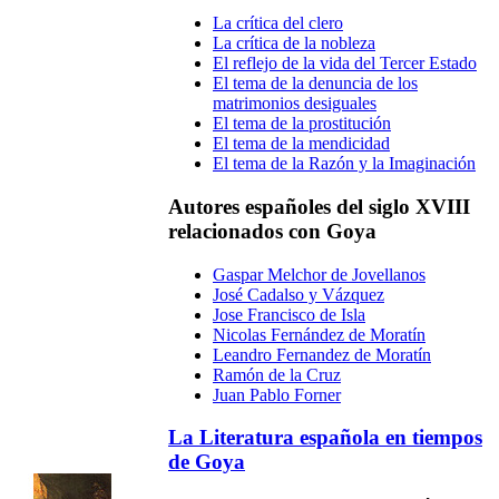
La crítica del clero
La crítica de la nobleza
El reflejo de la vida del Tercer Estado
El tema de la denuncia de los
matrimonios desiguales
El tema de la prostitución
El tema de la mendicidad
El tema de la Razón y la Imaginación
Autores españoles del siglo XVIII
relacionados con Goya
Gaspar Melchor de Jovellanos
José Cadalso y Vázquez
Jose Francisco de Isla
Nicolas Fernández de Moratín
Leandro Fernandez de Moratín
Ramón de la Cruz
Juan Pablo Forner
La Literatura española en tiempos
de Goya