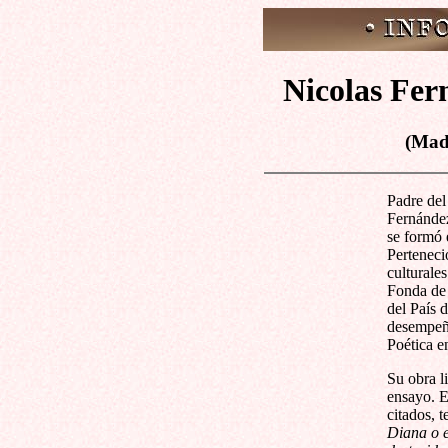
Nicolas Fer
(Mad
Padre del
Fernández
se formó 
Perteneci
culturale
Fonda de
del País 
desempeñó
Poética e
Su obra li
ensayo. E
citados, 
Diana o e