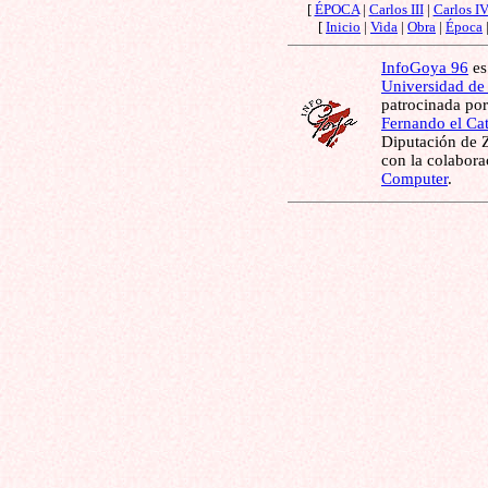
[
ÉPOCA
|
Carlos III
|
Carlos I
[
Inicio
|
Vida
|
Obra
|
Época
InfoGoya 96
es
Universidad de
patrocinada por
Fernando el Cat
Diputación de Z
con la colabor
Computer
.