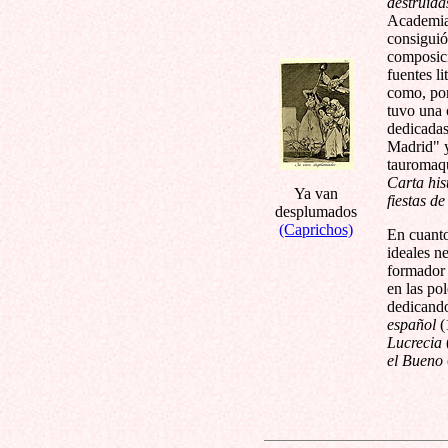
destruid
Academia
consiguió
composici
fuentes l
como, po
tuvo una 
dedicadas 
Madrid" 
tauromaqu
Carta his
Ya van
fiestas d
desplumados
(Caprichos)
En cuanto
ideales n
formador 
en las po
dedicando
español
(
Lucrecia
el Bueno