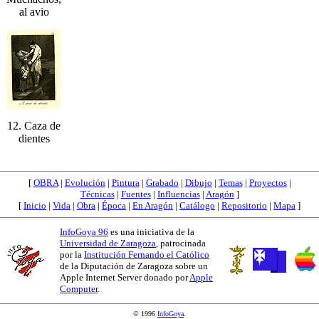
al avio
12. Caza de
dientes
[
OBRA
|
Evolución
|
Pintura
|
Grabado
|
Dibujo
|
Temas
|
Proyectos
|
Técnicas
|
Fuentes
|
Influencias
|
Aragón
]
[
Inicio
|
Vida
|
Obra
|
Época
|
En Aragón
|
Catálogo
|
Repositorio
|
Mapa
]
InfoGoya 96
es una iniciativa de la
Universidad de Zaragoza
, patrocinada
por la
Institución Fernando el Católico
de la Diputación de Zaragoza sobre un
Apple Internet Server donado por
Apple
Computer
.
© 1996
InfoGoya
.