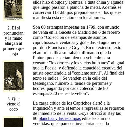
ellos hizo dibujos y apuntes, a tinta china y aguada,
que luego pasaron a plancha de metal. Además se
conservan 113 dibujos preparatorios en los que es
manifiesta esta relación con los álbumes.
Son 80 estampas impresas en 1799, con anuncio
2. El sí
de venta en la Gaceta de Madrid del 6 de febrero
pronuncian
como "Colección de estampas de asuntos
y la mano
caprichosos, inventadas y grabadas al aguafuerte
alargan al
por don Francisco de Goya". En un extenso texto
primero que
el autor justifica su trabajo afirmando que la
llega
Pintura puede ser tambien un vehículo para
censurar "los errores y los vicios humanos" al igual
que la Poesía, y defiende la capacidad creativa del
artista oponiéndola al "copiante servil". Al final del
texto se indica: "Se venden en la calle del
Desengaño, número 1, tienda de perfumes y
licores, pagando por cada colección de 80
estampas 320 reales de vellón".
3. Que
La carga crítica de los Caprichos alertó a la
viene el
Inquisición y ante el temor a represalias se retiraron
coco
de inmediato de la venta. Goya ofreció al Rey las
80
planchas y las estampas
editadas aún no
vendidas, que aparecen inventariadas en la