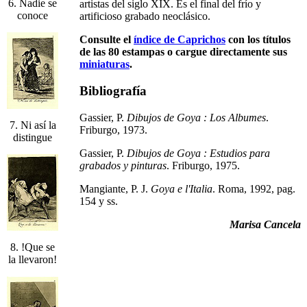
6. Nadie se
artistas del siglo XIX. Es el final del frío y
conoce
artificioso grabado neoclásico.
Consulte el
índice de Caprichos
con los títulos
de las 80 estampas o cargue directamente sus
miniaturas
.
Bibliografía
Gassier, P.
Dibujos de Goya : Los Albumes
.
7. Ni así la
Friburgo, 1973.
distingue
Gassier, P.
Dibujos de Goya : Estudios para
grabados y pinturas
. Friburgo, 1975.
Mangiante, P. J.
Goya e l'Italia
. Roma, 1992, pag.
154 y ss.
Marisa Cancela
8. !Que se
la llevaron!