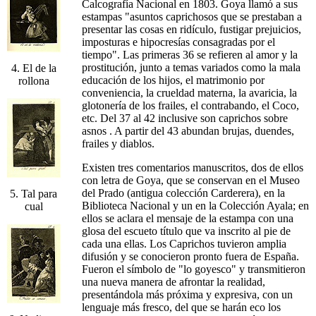
Calcografía Nacional en 1803. Goya llamó a sus
estampas "asuntos caprichosos que se prestaban a
presentar las cosas en ridículo, fustigar prejuicios,
imposturas e hipocresías consagradas por el
tiempo". Las primeras 36 se refieren al amor y la
prostitución, junto a temas variados como la mala
4. El de la
educación de los hijos, el matrimonio por
rollona
conveniencia, la crueldad materna, la avaricia, la
glotonería de los frailes, el contrabando, el Coco,
etc. Del 37 al 42 inclusive son caprichos sobre
asnos . A partir del 43 abundan brujas, duendes,
frailes y diablos.
Existen tres comentarios manuscritos, dos de ellos
con letra de Goya, que se conservan en el Museo
del Prado (antigua colección Carderera), en la
5. Tal para
Biblioteca Nacional y un en la Colección Ayala; en
cual
ellos se aclara el mensaje de la estampa con una
glosa del escueto título que va inscrito al pie de
cada una ellas. Los Caprichos tuvieron amplia
difusión y se conocieron pronto fuera de España.
Fueron el símbolo de "lo goyesco" y transmitieron
una nueva manera de afrontar la realidad,
presentándola más próxima y expresiva, con un
lenguaje más fresco, del que se harán eco los