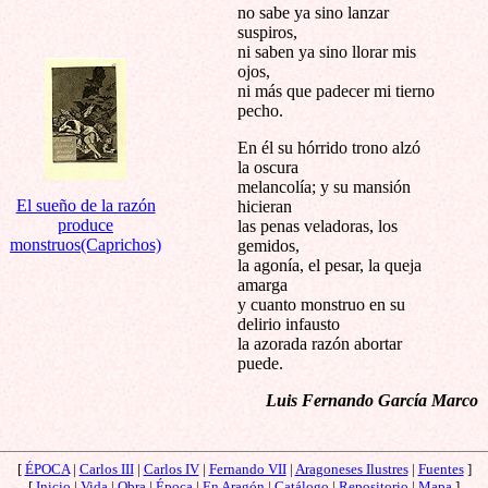
no sabe ya sino lanzar
suspiros,
ni saben ya sino llorar mis
ojos,
ni más que padecer mi tierno
pecho.
En él su hórrido trono alzó
la oscura
melancolía; y su mansión
El sueño de la razón
hicieran
produce
las penas veladoras, los
monstruos
(Caprichos)
gemidos,
la agonía, el pesar, la queja
amarga
y cuanto monstruo en su
delirio infausto
la azorada razón abortar
puede.
Luis Fernando García Marco
[
ÉPOCA
|
Carlos III
|
Carlos IV
|
Fernando VII
|
Aragoneses Ilustres
|
Fuentes
]
[
Inicio
|
Vida
|
Obra
|
Época
|
En Aragón
|
Catálogo
|
Repositorio
|
Mapa
]