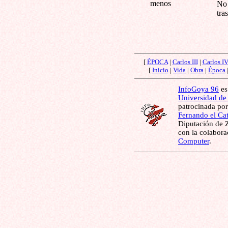
menos
No 
tra
[
ÉPOCA
|
Carlos III
|
Carlos I
[
Inicio
|
Vida
|
Obra
|
Época
InfoGoya 96
es
Universidad de
patrocinada por
Fernando el Cat
Diputación de Z
con la colabor
Computer
.