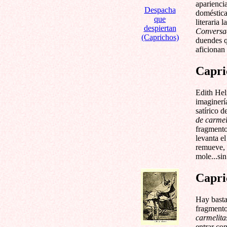
aparienci
Despacha
doméstica
que
literaria 
despiertan
Conversac
(Caprichos)
duendes qu
aficionan 
Capri
Edith Hel
imaginerí
satírico 
de carmel
fragmento
levanta el
remueve, s
mole...sin
Capri
Hay bastan
fragmento
carmelita
entrar co