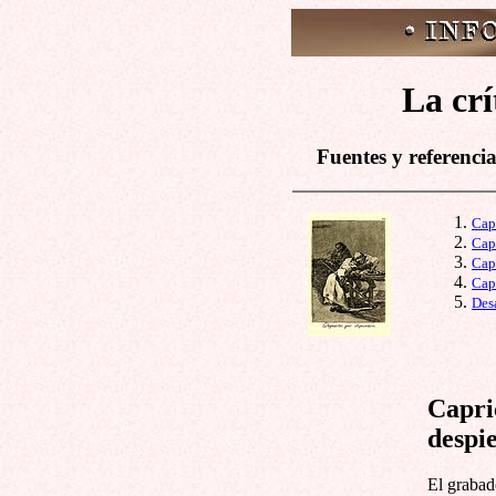
La crí
Fuentes y referencia
Cap
Cap
Cap
Capr
Desa
Capri
despi
El grabad