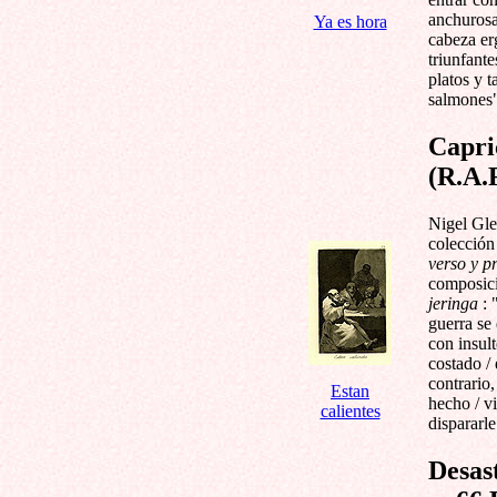
anchurosa
Ya es hora
cabeza er
triunfant
platos y 
salmones
Capri
(R.A.F
Nigel Gle
colección
verso y p
composic
jeringa
: 
guerra se
con insult
costado / 
contrario
Estan
hecho / vi
calientes
dispararle
Desast