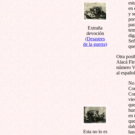
est
en 
y s
por
par
Extraña
tem
devoción
dig
(Desastres
Señ
de la guerra)
que
Otra posi
Alacá Fle
número VI
al español
No 
Com
Con
vie
que
hum
en 
que
dab
Esta no lo es
has