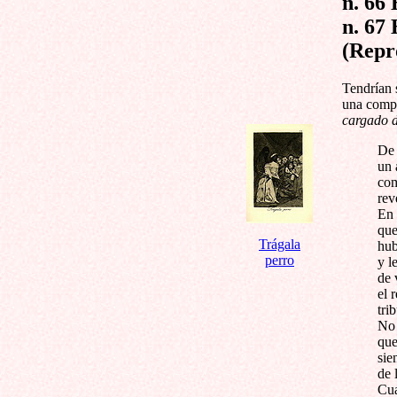
n. 66
n. 67 
(Repr
Tendrían 
una compo
cargado d
De 
un 
com
rev
En 
que
Trágala
hub
perro
y l
de 
el 
tri
No 
que
sie
de 
Cua