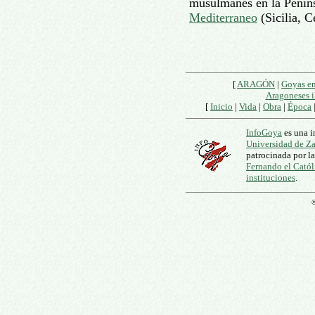
musulmanes en la Peníns
Mediterraneo
(Sicilia, C
[
ARAGÓN
|
Goyas e
Aragoneses i
[
Inicio
|
Vida
|
Obra
|
Época
InfoGoya
es una i
Universidad de Z
patrocinada por l
Fernando el Catól
instituciones
.