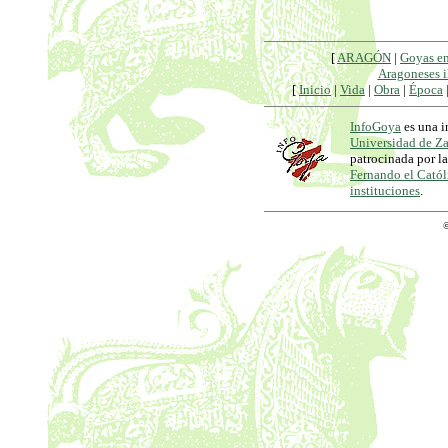
[
ARAGÓN
|
Goyas e
Aragoneses i
[
Inicio
|
Vida
|
Obra
|
Época
InfoGoya
es una i
Universidad de Z
patrocinada por l
Fernando el Catól
instituciones
.