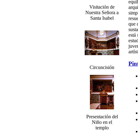
equi
Visitación de
arqui
Nuestra Señora a
simp
Santa Isabel
resu
que 
sust
está
estud
juve
artís
Pin
Circuncisión
Presentación del
Niño en el
templo