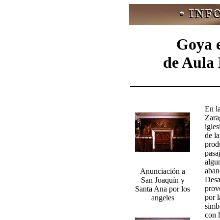
Goya e
de Aula 
En l
Zara
igles
de l
prod
pasa
algu
aban
Anunciación a
Desa
San Joaquín y
prov
Santa Ana por los
por 
angeles
simb
con 