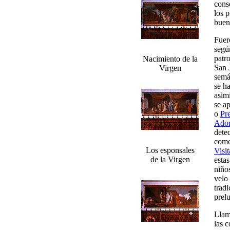
cons
los p
buena
Fuer
segú
patr
Nacimiento de la
San 
Virgen
semá
se ha
asimi
se ap
o
Pr
Ador
dete
como
Los esponsales
Visi
de la Virgen
estas
niño
velo
trad
prel
Llam
las 