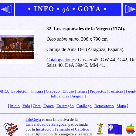
32. Los esponsales de la Virgen (1774).
Óleo sobre muro.
306 x 790 cm.
Cartuja de Aula Dei (Zaragoza, España).
Catalogaciones
: Gassier 45, GW 44, G 42, De
Salas 40, DeA 39a45, MM 41.
OBRA
|
Evolución
|
Pintura
|
Grabado
|
Dibujo
|
Temas
|
Proyectos
|
Técnicas
|
Fuent
Influencias
|
Aragón
]
[
Inicio
|
Vida
|
Obra
|
Época
|
En Aragón
|
Catálogo
|
Repositorio
|
Mapa
]
InfoGoya
es una iniciativa de la
Universidad de Zaragoza
, patrocinada
por la
Institución Fernando el Católico
de la Diputación de Zaragoza y realizada