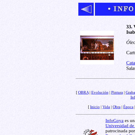
33. 
Isab
Óleo
Cart
Cata
Sala
[
OBRA
|
Evolución
|
Pintura
|
Grab
In
[
Inicio
|
Vida
|
Obra
|
Época
InfoGoya
es una
Universidad de
patrocinada por