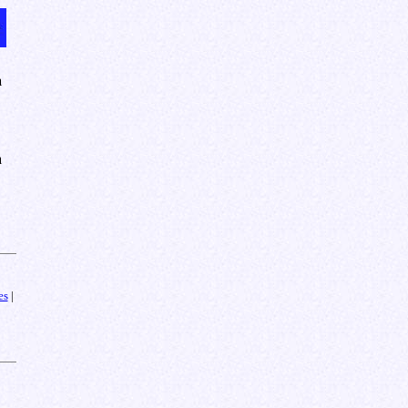
a
a
es
|