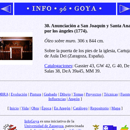
30. Anunciación a San Joaquín y Santa An
por los ángeles (1774).
Óleo sobre muro.
306 x 844 cm.
Sobre la puerta de los pies de la iglesia, Cartuj
de Aula Dei (Zaragoza, España).
Catalogaciones
: Gassier 43, GW 42, G 40, De
Salas 38, DeA 39a45, MM 39.
OBRA
|
Evolución
|
Pintura
|
Grabado
|
Dibujo
|
Temas
|
Proyectos
|
Técnicas
|
Fuent
Influencias
|
Aragón
]
[
Inicio
|
Vida
|
Obra
|
Época
|
En Aragón
|
Catálogo
|
Repositorio
|
Mapa
]
InfoGoya
es una iniciativa de la
Universidad de Zaragoza
, patrocinada