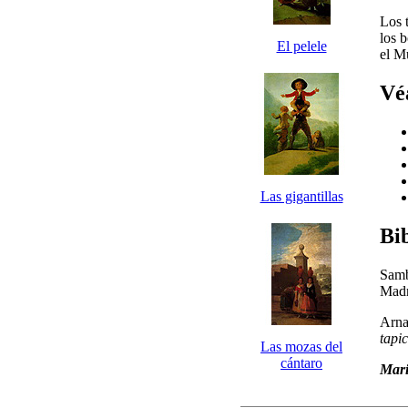
Los 
los b
El pelele
el M
Vé
Las gigantillas
Bib
Samb
Madr
Arna
tapi
Las mozas del
cántaro
Mari