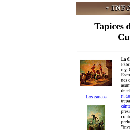
Tapices 
Cua
La ú
Fábr
rey,
Esco
nes 
asun
de el
gigan
Los zancos
trep
cánt
presi
contr
prelu
"inv