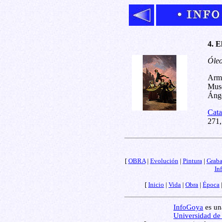
4. E
Óleo
Arm
Muse
Ánge
Cata
271,
[
OBRA
|
Evolución
|
Pintura
|
Grab
In
[
Inicio
|
Vida
|
Obra
|
Época
InfoGoya
es una
Universidad de