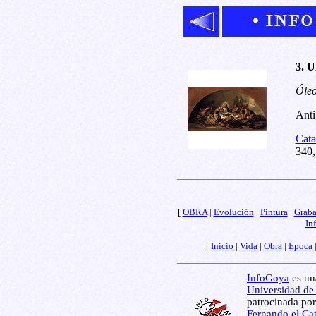
3. U
Óleo
Anti
Cata
340,
[
OBRA
|
Evolución
|
Pintura
|
Grab
In
[
Inicio
|
Vida
|
Obra
|
Época
InfoGoya
es una
Universidad de
patrocinada por
Fernando el Cat