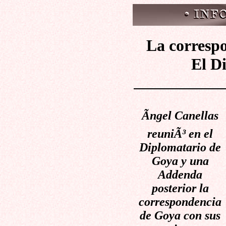
La corresp
El D
Ãngel Canellas
reuniÃ³ en el
Diplomatario de
Goya y una
Addenda
posterior la
correspondencia
de Goya con sus