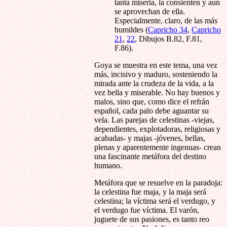
tanta miseria, la consienten y aun
se aprovechan de ella.
Especialmente, claro, de las más
humildes (
Capricho 34
,
Capricho
21
,
22
, Dibujos B.82, F.81,
F.86).
Goya se muestra en este tema, una vez
más, incisivo y maduro, sosteniendo la
mirada ante la crudeza de la vida, a la
vez bella y miserable. No hay buenos y
malos, sino que, como dice el refrán
español, cada palo debe aguantar su
vela. Las parejas de celestinas -viejas,
dependientes, explotadoras, religiosas y
acabadas- y majas -jóvenes, bellas,
plenas y aparentemente ingenuas- crean
una fascinante metáfora del destino
humano.
Metáfora que se resuelve en la paradoja:
la celestina fue maja, y la maja será
celestina; la víctima será el verdugo, y
el verdugo fue víctima. El varón,
juguete de sus pasiones, es tanto reo