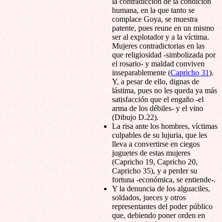
la contradicción de la condición
humana, en la que tanto se
complace Goya, se muestra
patente, pues reune en un mismo
ser al explotador y a la víctima.
Mujeres contradictorias en las
que religiosidad -simbolizada por
el rosario- y maldad conviven
inseparablemente (
Capricho 31
).
Y, a pesar de ello, dignas de
lástima, pues no les queda ya más
satisfacción que el engaño -el
arma de los débiles- y el vino
(Dibujo D.22).
La risa ante los hombres, víctimas
culpables de su lujuria, que les
lleva a convertirse en ciegos
juguetes de estas mujeres
(Capricho 19, Capricho 20,
Capricho 35), y a perder su
fortuna -económica, se entiende-.
Y la denuncia de los alguaciles,
soldados, jueces y otros
representantes del poder público
que, debiendo poner orden en