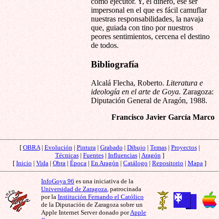
como ejecutor. Y, el dinero, ese ser
impersonal en el que es fácil camuflar
nuestras responsabilidades, la navaja
que, guiada con tino por nuestros
peores sentimientos, cercena el destino
de todos.
Bibliografía
Alcalá Flecha, Roberto.
Literatura e
ideología en el arte de Goya.
Zaragoza:
Diputación General de Aragón, 1988.
Francisco Javier García Marco
[
OBRA
|
Evolución
|
Pintura
|
Grabado
|
Dibujo
|
Temas
|
Proyectos
|
Técnicas
|
Fuentes
|
Influencias
|
Aragón
]
[
Inicio
|
Vida
|
Obra
|
Época
|
En Aragón
|
Catálogo
|
Repositorio
|
Mapa
]
InfoGoya 96
es una iniciativa de la
Universidad de Zaragoza
, patrocinada
por la
Institución Fernando el Católico
de la Diputación de Zaragoza sobre un
Apple Internet Server donado por
Apple