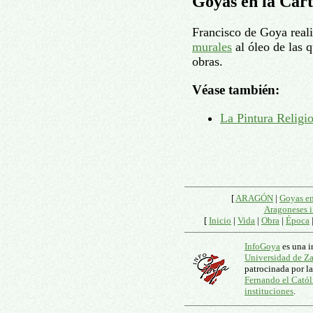
Goyas en la Cart
Francisco de Goya real
murales
al óleo de las 
obras.
Véase también:
La Pintura Religi
[
ARAGÓN
|
Goyas e
Aragoneses i
[
Inicio
|
Vida
|
Obra
|
Época
InfoGoya
es una i
Universidad de Z
patrocinada por l
Fernando el Catól
instituciones
.