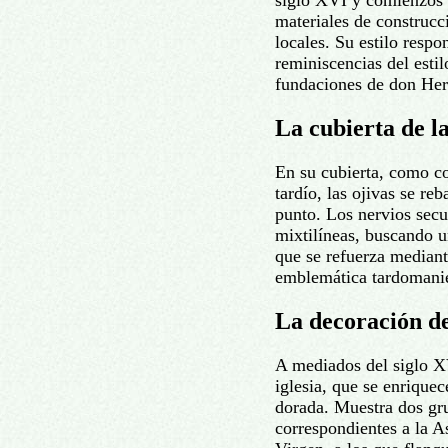
siglo XVI y comienzos 
materiales de construcci
locales. Su estilo respo
reminiscencias del esti
fundaciones de don He
La cubierta de la
En su cubierta, como co
tardío, las ojivas se re
punto. Los nervios sec
mixtilíneas, buscando u
que se refuerza mediant
emblemática tardomanie
La decoración de 
A mediados del siglo XV
iglesia, que se enrique
dorada. Muestra dos gru
correspondientes a la A