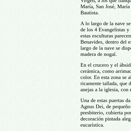
Virgen, a los que flanqu
María, San José, Marí
Bautista.
A lo largo de la nave s
de los 4 Evangelistas y
estas esculturas parecen
Benavides, dentro del e
largo de la nave se disp
madera de nogal.
En el crucero y el ábsi
cerámica, como arrimad
color. En esta zona se 
ricamente tallada, que 
anejas a la iglesia, con
Una de estas puertas da
Agnus Dei, de pequeño 
presbiterio, cubierta po
decoración pintada alegó
eucarística.