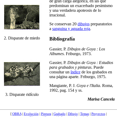
de gran carga alegórica, en las que
predominan un exacerbado pesimismo
y una verdadera apoteosis de lo
irracional.
Se conservan 20
dibujos
preparatorios
a
sanguina y aguada roja
.
2. Disparate de miedo
Bibliografía
Gassier, P.
Dibujos de Goya : Los
Albumes
. Friburgo, 1973.
Gassier, P.
Dibujos de Goya : Estudios
para grabados y pinturas
. Puede
consultar un
índice
de los grabados en
una página aparte. Friburgo, 1975.
Mangiante, P. J.
Goya e l'Italia
. Roma,
1992, pag. 154 y ss.
3. Disparate ridículo
Marisa Cancela
[
OBRA
|
Evolución
|
Pintura
|
Grabado
|
Dibujo
|
Temas
|
Proyectos
|