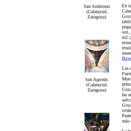
En l
San Ambrosio
Calat
(Calatayud,
Goya
Zaragoza)
(abr
pega
vez, 
m2 c
resu
resul
monu
Bay
Las 
Fuen
Muel
San Agustin.
princ
(Calatayud,
Goya
Zaragoza)
las 
salv
Goya
vest
Padr
más 
La te