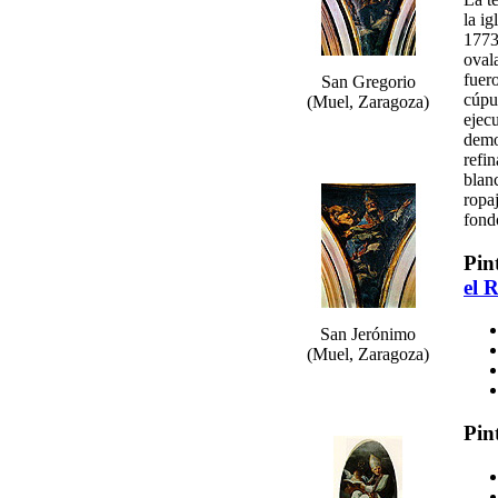
la i
1773
oval
fuer
San Gregorio
cúpu
(Muel, Zaragoza)
ejecu
demo
refi
blan
ropaj
fond
Pin
el 
San Jerónimo
(Muel, Zaragoza)
Pin