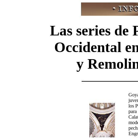
Las series de 
Occidental e
y Remolin
Goya
juve
los P
para 
Cala
mode
pech
Engr