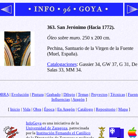
363. San Jerónimo (Hacia 1772).
Óleo sobre muro.
250 x 200 cm.
Pechina, Santuario de la Virgen de la Fuente
(Muel, España).
Catalogaciones
: Gassier 34, GW 37, G 31, De
Salas 33, MM 34.
OBRA
|
Evolución
|
Pintura
|
Grabado
|
Dibujo
|
Temas
|
Proyectos
|
Técnicas
|
Fuent
Influencias
|
Aragón
]
[
Inicio
|
Vida
|
Obra
|
Época
|
En Aragón
|
Catálogo
|
Repositorio
|
Mapa
]
InfoGoya
es una iniciativa de la
Universidad de Zaragoza
, patrocinada
por la
Institución Fernando el Católico
de la Diputación de Zaragoza y realizada