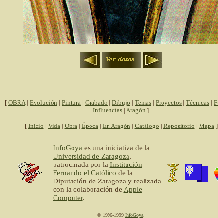
[
OBRA
|
Evolución
|
Pintura
|
Grabado
|
Dibujo
|
Temas
|
Proyectos
|
Técnicas
|
F
Influencias
|
Aragón
]
[
Inicio
|
Vida
|
Obra
|
Época
|
En Aragón
|
Catálogo
|
Repositorio
|
Mapa
]
InfoGoya
es una iniciativa de la
Universidad de Zaragoza
,
patrocinada por la
Institución
Fernando el Católico
de la
Diputación de Zaragoza y realizada
con la colaboración de
Apple
Computer
.
© 1996-1999
InfoGoya
.