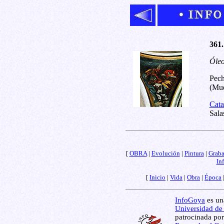
361.
Óleo
Pech
(Mue
Cata
Sala
[
OBRA
|
Evolución
|
Pintura
|
Grab
In
[
Inicio
|
Vida
|
Obra
|
Época
InfoGoya
es una
Universidad de
patrocinada por