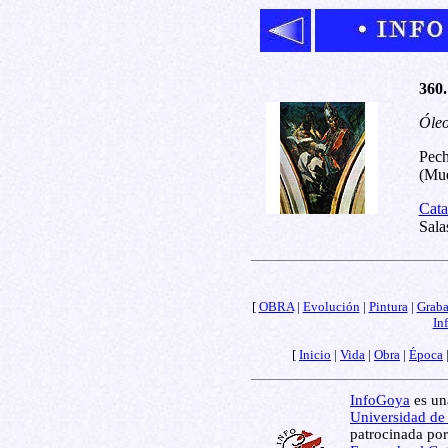
360.
Óleo
Pech
(Mue
Cata
Sala
[
OBRA
|
Evolución
|
Pintura
|
Grab
In
[
Inicio
|
Vida
|
Obra
|
Época
InfoGoya
es una
Universidad de
patrocinada por