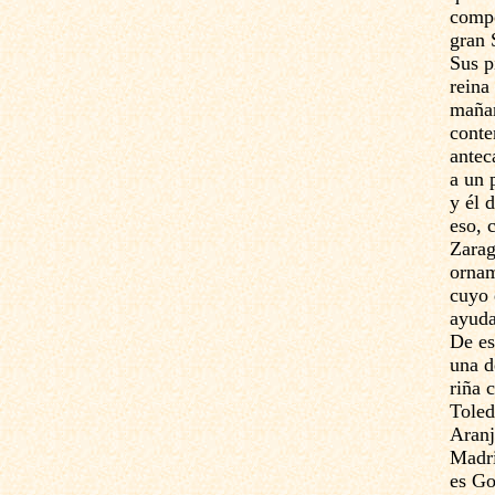
compo
gran 
Sus p
reina
mañan
conte
antec
a un 
y él 
eso, 
Zarag
ornam
cuyo 
ayuda
De es
una d
riña c
Toled
Aranju
Madri
es Go