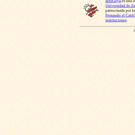
InfoGoya
es una i
Universidad de Z
patrocinada por l
Fernando el Catól
instituciones
.