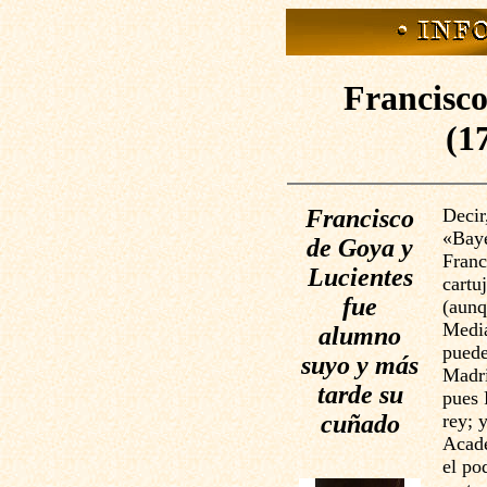
Francisco
(1
Francisco
Decir
«Baye
de Goya y
Franc
Lucientes
cartu
fue
(aunq
Media
alumno
puede
suyo y más
Madri
tarde su
pues 
cuñado
rey; 
Acade
el po