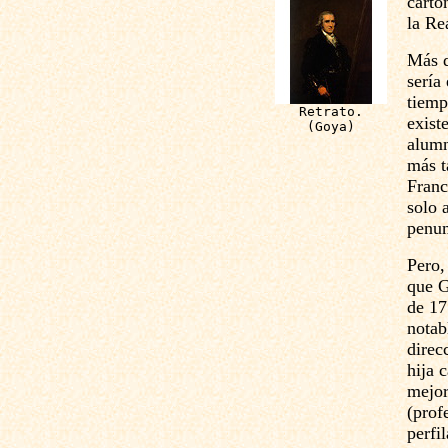
carto
la Re
Más d
sería
tiemp
Retrato.
exist
(Goya)
alumn
más t
Franc
solo 
penum
Pero
que G
de 17
notab
direc
hija 
mejor
(prof
perfi