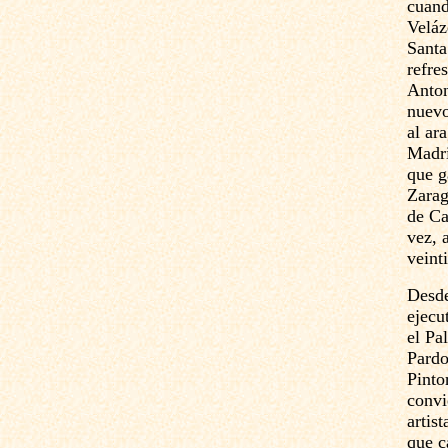
cuand
Veláz
Santa 
refre
Anton
nuevo
al ar
Madri
que g
Zarag
de Ca
vez, 
veint
Desde
ejecu
el Pa
Pardo
Pinto
convi
artis
que c