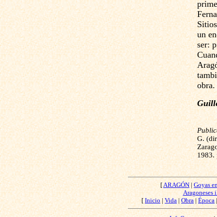
prime
Ferna
Sitio
un en
ser: 
Cuand
Aragó
tambi
obra.
Guill
Publi
G. (di
Zarago
1983. 
[
ARAGÓN
|
Goyas e
Aragoneses i
[
Inicio
|
Vida
|
Obra
|
Época