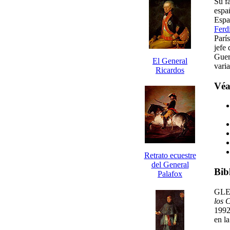
Su fa
espa
Espa
Ferd
París
jefe 
Guer
El General
varia
Ricardos
Véa
Retrato ecuestre
del General
Bib
Palafox
GLE
los 
1992
en l