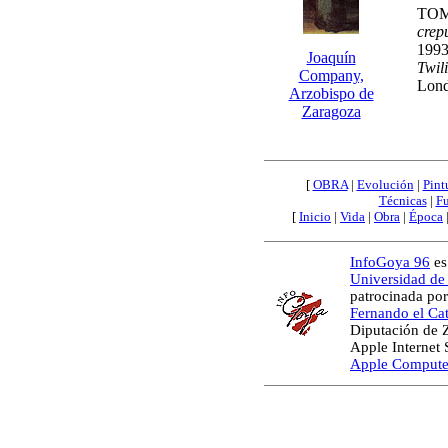
TOM
crep
1993
Joaquín
Twil
Company,
Lond
Arzobispo de
Zaragoza
[
OBRA
|
Evolución
|
Pint
Técnicas
|
Fu
[
Inicio
|
Vida
|
Obra
|
Época
InfoGoya 96
es
Universidad de
patrocinada por
Fernando el Cat
Diputación de 
Apple Internet
Apple Compute