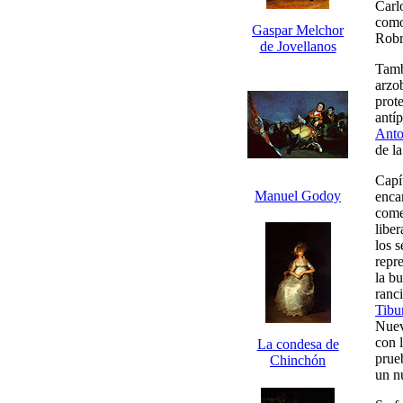
Carl
como
Gaspar Melchor
Robr
de Jovellanos
Tamb
arzo
prot
antíp
Anto
de la
Capí
Manuel Godoy
enca
come
liber
los s
repr
la b
ranci
Tibu
Nuev
con 
La condesa de
prue
Chinchón
un n