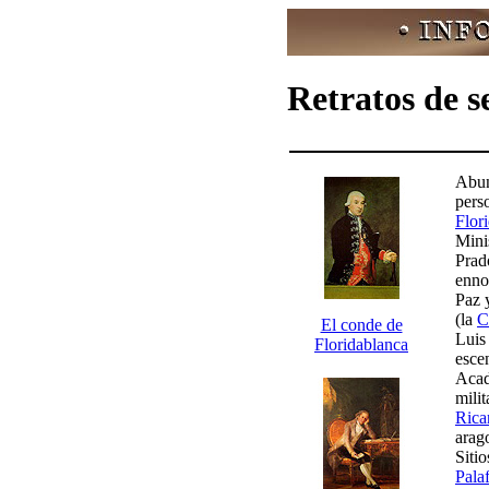
Retratos de s
Abun
pers
Flor
Mini
Prad
ennob
Paz 
(la
C
El conde de
Luis 
Floridablanca
esce
Acad
mili
Rica
arag
Siti
Pala