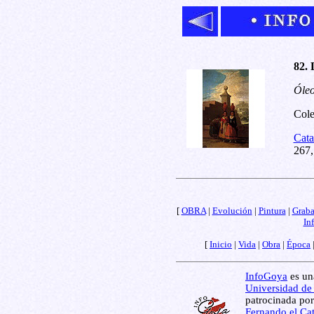
82. 
Óleo
Cole
Cata
267,
[
OBRA
|
Evolución
|
Pintura
|
Grab
In
[
Inicio
|
Vida
|
Obra
|
Época
InfoGoya
es una
Universidad de
patrocinada por
Fernando el Cat