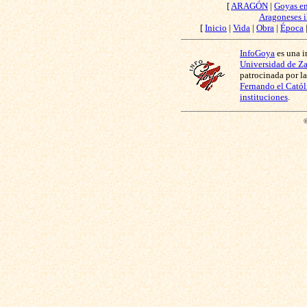
[
ARAGÓN
|
Goyas e
Aragoneses i
[
Inicio
|
Vida
|
Obra
|
Época
InfoGoya
es una i
Universidad de Z
patrocinada por l
Fernando el Catól
instituciones
.