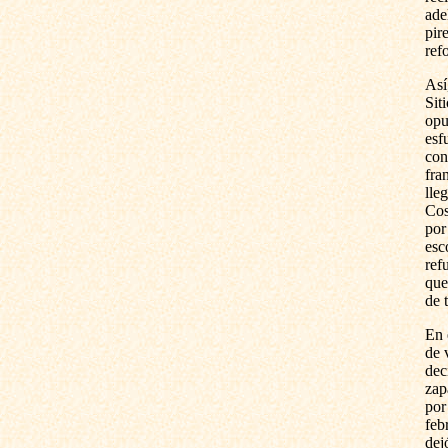
ade
pir
ref
Así
Sit
opu
esf
con
fra
lle
Cos
por
esc
ref
que
de 
En 
de 
dec
zap
por
feb
dej