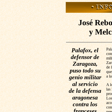
José Rebo
y Melc
Palafox, el
Pal
con
defensor de
mil
Zaragoza,
Zar
de 
puso todo su
que
genio militar
a l
al servicio
A l
las
de la defensa
pro
aragonesa
Los
aco
contra los
con
franceses
pre