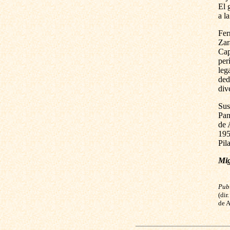
El 
a l
Fer
Zar
Cap
per
leg
ded
div
Sus
Pan
de 
195
Pila
Mig
Pub
(dir
de A