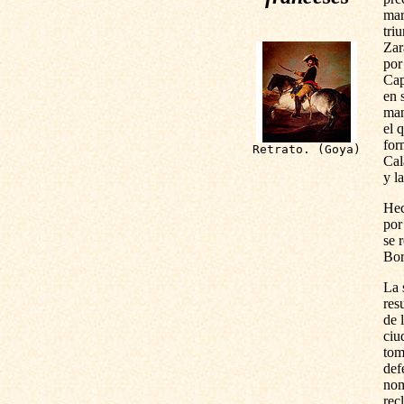
mar
tri
Zar
por
Cap
en 
man
el 
for
Retrato. (Goya)
Cal
y l
Hec
por
se 
Bor
La 
res
de 
ciu
tom
def
nom
rec