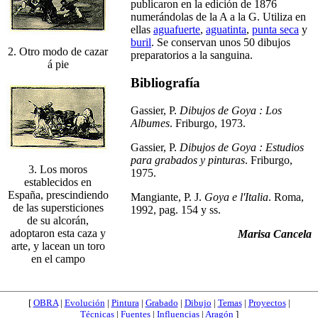
publicaron en la edición de 1876
numerándolas de la A a la G. Utiliza en
ellas
aguafuerte
,
aguatinta
,
punta seca
y
buril
. Se conservan unos 50 dibujos
2. Otro modo de cazar
preparatorios a la sanguina.
á pie
Bibliografía
Gassier, P.
Dibujos de Goya : Los
Albumes
. Friburgo, 1973.
Gassier, P.
Dibujos de Goya : Estudios
para grabados y pinturas
. Friburgo,
3. Los moros
1975.
establecidos en
España, prescindiendo
Mangiante, P. J.
Goya e l'Italia
. Roma,
de las supersticiones
1992, pag. 154 y ss.
de su alcorán,
adoptaron esta caza y
Marisa Cancela
arte, y lacean un toro
en el campo
[
OBRA
|
Evolución
|
Pintura
|
Grabado
|
Dibujo
|
Temas
|
Proyectos
|
Técnicas
|
Fuentes
|
Influencias
|
Aragón
]