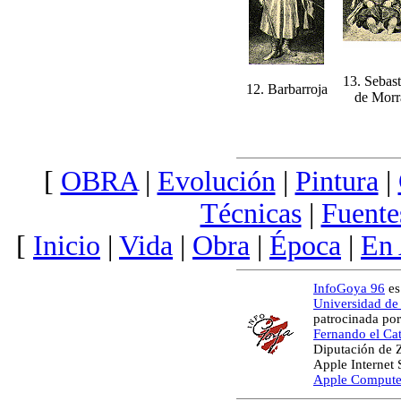
13. Sebast
12. Barbarroja
de Morr
[
OBRA
|
Evolución
|
Pintura
|
Técnicas
|
Fuente
[
Inicio
|
Vida
|
Obra
|
Época
|
En
InfoGoya 96
es
Universidad de
patrocinada por
Fernando el Cat
Diputación de 
Apple Internet
Apple Compute