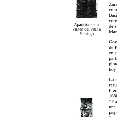
Zara
colu
Basí
coro
Aparición de la
de 
Virgen del Pilar a
Mar
Santiago
Goya
de P
en s
part
pint
hoy
La i
resu
lite
1680
"Tra
una
jasp