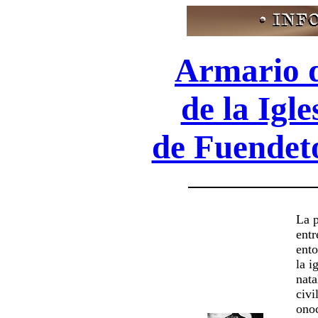
Armario d
de la Igl
de Fuendet
La 
entr
ento
la i
nata
civi
onoc