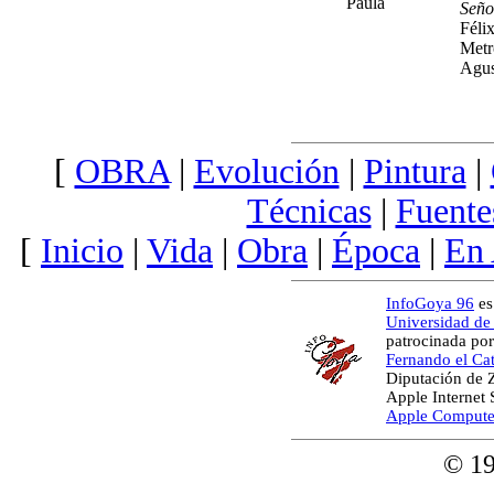
Paula
Seño
Féli
Metr
Agus
[
OBRA
|
Evolución
|
Pintura
|
Técnicas
|
Fuente
[
Inicio
|
Vida
|
Obra
|
Época
|
En
InfoGoya 96
es
Universidad de
patrocinada por
Fernando el Cat
Diputación de 
Apple Internet
Apple Compute
© 1