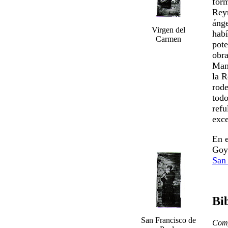
form
Reyn
ánge
Virgen del
habí
Carmen
pote
obra
Mani
la R
rode
tod
refu
exce
En e
Goy
San 
Bib
San Francisco de
Comp