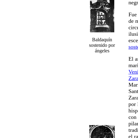
negr
Fue 
de m
circ
ilus
Baldaquín
esce
sostenido por
sost
ángeles
El a
mari
Veni
Zar
Marí
Sant
Zar
por 
hisp
con 
pila
trad
el r