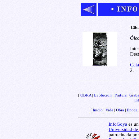
146.
Óleo
Inte
Dest
Cata
2.
[
OBRA
|
Evolución
|
Pintura
|
Grab
In
[
Inicio
|
Vida
|
Obra
|
Época
InfoGoya
es una
Universidad de
patrocinada por