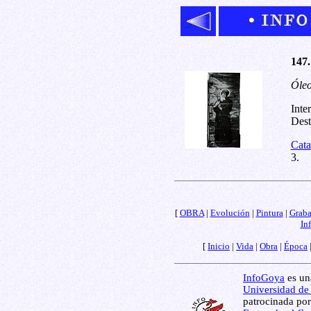
147.
Óleo
Inte
Dest
Cata
3.
[
OBRA
|
Evolución
|
Pintura
|
Grab
In
[
Inicio
|
Vida
|
Obra
|
Época
InfoGoya
es una
Universidad de
patrocinada por