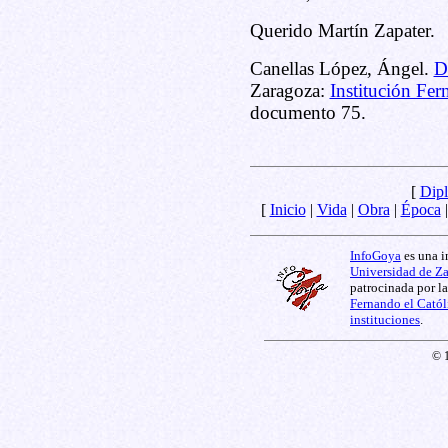
Querido Martín Zapater.
Canellas López, Ángel.
D
Zaragoza:
Institución Fer
documento 75.
[
Dipl
[
Inicio
|
Vida
|
Obra
|
Época
InfoGoya
es una i
Universidad de Z
patrocinada por l
Fernando el Catól
instituciones
.
© 