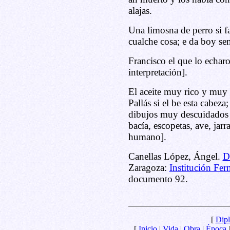
alajas.
Una limosna de perro si fat
cualche cosa; e da boy se
Francisco el que lo echaron
interpretación].
El aceite muy rico y muy
Pallás si el be esta cabeza
dibujos muy descuidados 
bacía, escopetas, ave, jarr
humano].
Canellas López, Ángel.
D
Zaragoza:
Institución Fer
documento 92.
[
Dipl
[
Inicio
|
Vida
|
Obra
|
Época