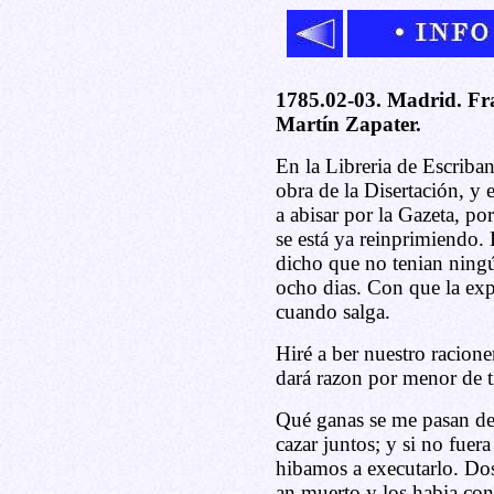
1785.02-03. Madrid. Fra
Martín Zapater.
En la Libreria de Escriba
obra de la Disertación, y 
a abisar por la Gazeta, po
se está ya reinprimiendo.
dicho que no tenian ningú
ocho dias. Con que la expl
cuando salga.
Hiré a ber nuestro racion
dará razon por menor de tí
Qué ganas se me pasan de 
cazar juntos; y si no fuer
hibamos a executarlo. Dos
an muerto y los habia co