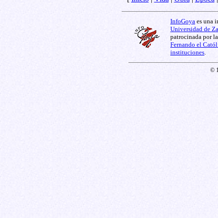
InfoGoya
es una i
Universidad de Z
patrocinada por l
Fernando el Catól
instituciones
.
© 