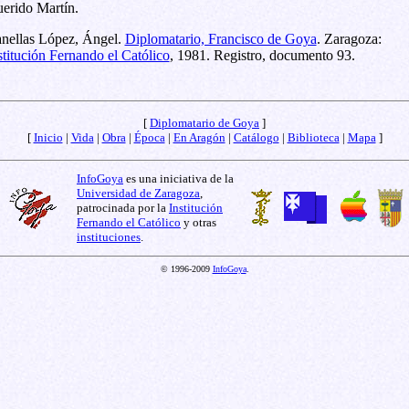
erido Martín.
nellas López, Ángel.
Diplomatario, Francisco de Goya
. Zaragoza:
stitución Fernando el Católico
, 1981. Registro, documento 93.
[
Diplomatario de Goya
]
[
Inicio
|
Vida
|
Obra
|
Época
|
En Aragón
|
Catálogo
|
Biblioteca
|
Mapa
]
InfoGoya
es una iniciativa de la
Universidad de Zaragoza
,
patrocinada por la
Institución
Fernando el Católico
y otras
instituciones
.
© 1996-2009
InfoGoya
.