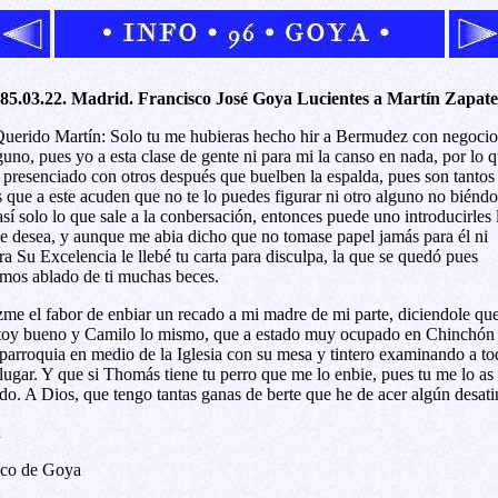
85.03.22. Madrid. Francisco José Goya Lucientes a Martín Zapate
uerido Martín: Solo tu me hubieras hecho hir a Bermudez con negocio
guno, pues yo a esta clase de gente ni para mi la canso en nada, por lo 
 presenciado con otros después que buelben la espalda, pues son tantos
s que a este acuden que no te lo puedes figurar ni otro alguno no biéndo
así solo lo que sale a la conbersación, entonces puede uno introducirles 
e desea, y aunque me abia dicho que no tomase papel jamás para él ni
ra Su Excelencia le llebé tu carta para disculpa, la que se quedó pues
mos ablado de ti muchas beces.
me el fabor de enbiar un recado a mi madre de mi parte, diciendole qu
toy bueno y Camilo lo mismo, que a estado muy ocupado en Chinchón
 parroquia en medio de la Iglesia con su mesa y tintero examinando a to
 lugar. Y que si Thomás tiene tu perro que me lo enbie, pues tu me lo as
do. A Dios, que tengo tantas ganas de berte que he de acer algún desati
u
co de Goya