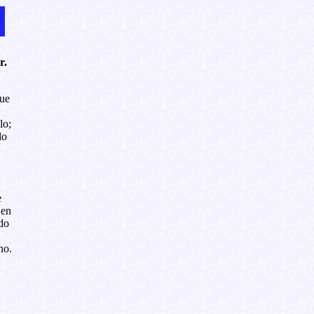
r.
que
lo;
lo
e
 en
do
no.