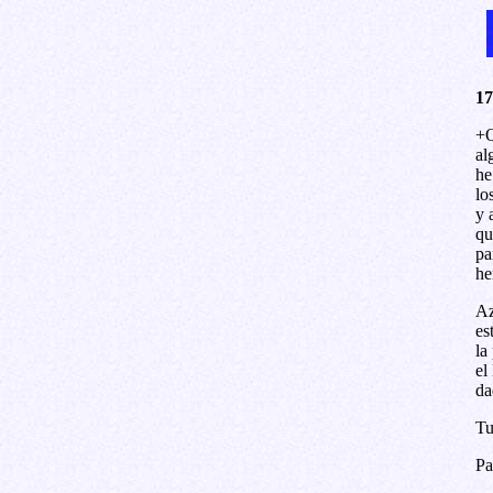
17
+Q
al
he
lo
y 
qu
pa
he
Az
es
la
el
da
T
Pa