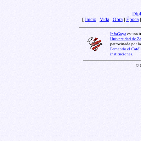
[
Dipl
[
Inicio
|
Vida
|
Obra
|
Época
InfoGoya
es una i
Universidad de Z
patrocinada por l
Fernando el Catól
instituciones
.
© 